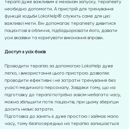
терапії дуже важливим є механізм запуску, терапевту
необхідно допомогти. А пристрій для тренування
функцій ходьби LokoHelp® служить саме для цієї
важливої ​​мети. Він допомагає терапевту дивитися
пацієнтові в обличчя, підбадьорювати його, давати
усні вказівки та коригувати виконання вправи.
Доступ з усіх боків
Проводити терапію за допомогою LokoHelp дуже
легко, і використання цього пристрою дозволяє
проводити ефективні і не затратні тренування без
участі медичного персоналу. Завдяки тому, що на
підготовку до терапії потрібно зовсім небагато часу,
можна збільшити потік пацієнтів, при цьому зберігши
досить низькі затрати.
Підготовка до занять є дуже простою і займає мало
часу, тому безпосередньо на терапію залишається