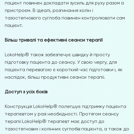
пацієнт повинен докладати зусиль для руху разом із
пристроєм. В ідеалі, розгинання колін і
тазостегнового суглоба повинен контролювати сам
пацієнт.
Більш тривалі та ефективні сеанси терапії
LokoHelp® також забезпечує швидку й просту
підготовку пацієнта до сеансу. У свою чергу, для
пацієнта перевагою є короткий час підготовки і, як
наслідок, більш продуктивні сеанси терапії.
Доступ з усіх боків
Конструкція LokoHelp® полегшує підтримку пацієнта
терапевтом у разі необхідності. Протягом сеансу
терапії LokoHelp® терапевт має доступ до
тазостегнових і колінних суглобів пацієнта, а також до