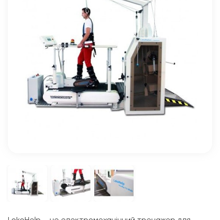
LokoHelp – це електромеханічний тренажер для